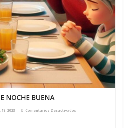
DE NOCHE BUENA
 18, 2023
Comentarios Desactivados
En
ORACION
DE
NOCHE
BUENA