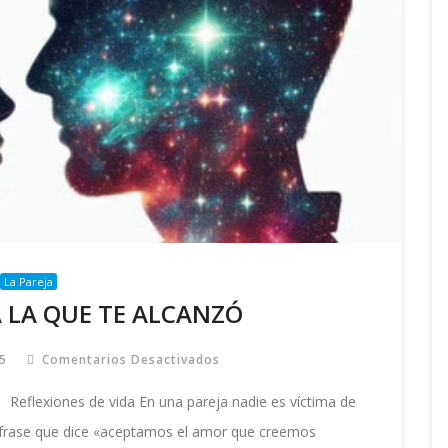
La Pareja
A LA QUE TE ALCANZÓ
25
Comentarios Desactivados
En
LA
PAREJA
flexiones de vida En una pareja nadie es víctima de
PARA
LA
frase que dice «aceptamos el amor que creemos
QUE