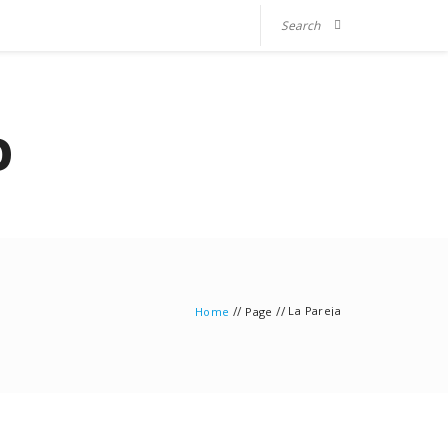
O
//
//
La Pareja
Home
Page