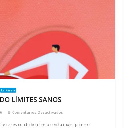
La Pareja
DO LÍMITES SANOS
26
Comentarios Desactivados
En
ESTABLECIENDO
LÍMITES
e cases con tu hombre o con tu mujer primero
SANOS