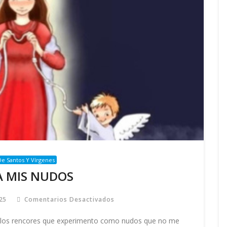
e Santos Y Vírgenes
A MIS NUDOS
25
Comentarios Desactivados
En
DESATA
MIS
s rencores que experimento como nudos que no me
NUDOS