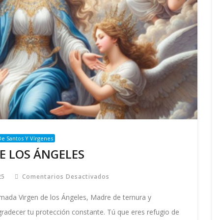
e Santos Y Vírgenes
E LOS ÁNGELES
25
Comentarios Desactivados
En
VIRGEN
DE
Amada Virgen de los Ángeles, Madre de ternura y
LOS
ÁNGELES
gradecer tu protección constante. Tú que eres refugio de