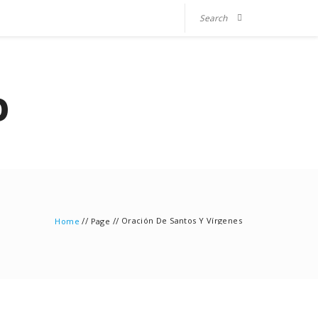
O
//
//
Oración De Santos Y Vírgenes
Home
Page