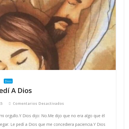
Dios
edí A Dios
25
Comentarios Desactivados
En
Le
Pedí
i orgullo.Y Dios dijo: No.Me dijo que no era algo que él
A
Dios
regar. Le pedí a Dios que me concediera paciencia.Y Dios