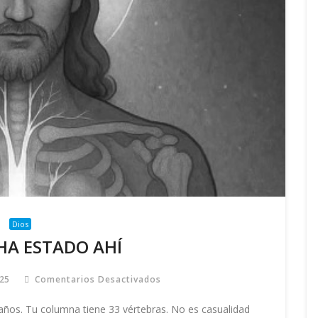
Dios
HA ESTADO AHÍ
25
Comentarios Desactivados
En
SIEMPRE
HA
os. Tu columna tiene 33 vértebras. No es casualidad
ESTADO