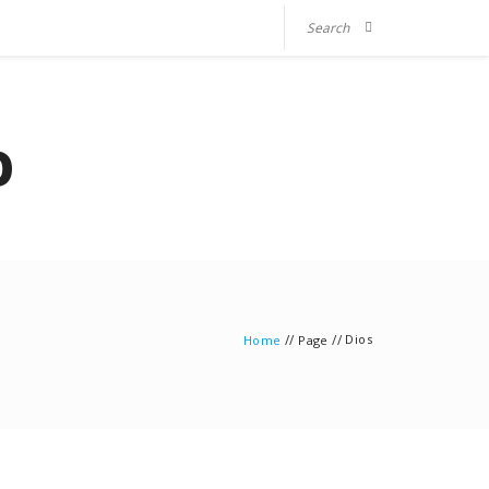
O
//
//
Dios
Home
Page