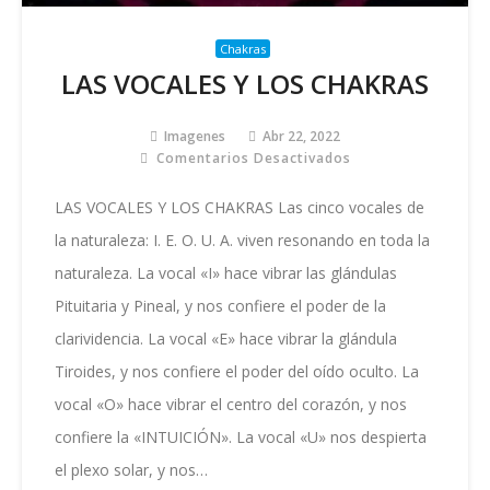
Chakras
LAS VOCALES Y LOS CHAKRAS
Imagenes
Abr 22, 2022
Comentarios Desactivados
En
LAS
VOCALES
LAS VOCALES Y LOS CHAKRAS Las cinco vocales de
Y
la naturaleza: I. E. O. U. A. viven resonando en toda la
LOS
CHAKRAS
naturaleza. La vocal «I» hace vibrar las glándulas
Pituitaria y Pineal, y nos confiere el poder de la
clarividencia. La vocal «E» hace vibrar la glándula
Tiroides, y nos confiere el poder del oído oculto. La
vocal «O» hace vibrar el centro del corazón, y nos
confiere la «INTUICIÓN». La vocal «U» nos despierta
el plexo solar, y nos…