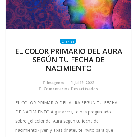
Chakras
EL COLOR PRIMARIO DEL AURA
SEGÚN TU FECHA DE
NACIMIENTO
Imagenes
Jul 19, 2022
Comentarios Desactivados
En
EL
COLOR
EL COLOR PRIMARIO DEL AURA SEGÚN TU FECHA
PRIMARIO
DE NACIMIENTO Alguna vez, te has preguntado
DEL
AURA
sobre ¿el color del Aura según tu fecha de
SEGÚN
nacimiento? ¡Ven y apasiónate!, te invito para que
TU