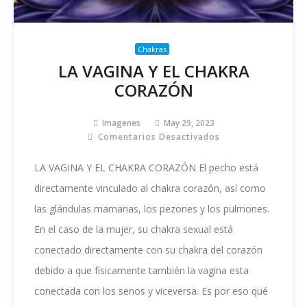
Chakras
LA VAGINA Y EL CHAKRA
CORAZÓN
Imagenes
May 29, 2023
Comentarios Desactivados
En
LA
VAGINA
LA VAGINA Y EL CHAKRA CORAZÓN El pecho está
Y
directamente vinculado al chakra corazón, así como
EL
CHAKRA
las glándulas mamarias, los pezones y los pulmones.
CORAZÓN
En el caso de la mujer, su chakra sexual está
conectado directamente con su chakra del corazón
debido a que físicamente también la vagina esta
conectada con los senos y viceversa. Es por eso qué