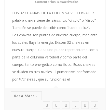
Comentarios Desactivados
En
LOS
32
LOS 32 CHAKRAS DE LA COLUMNA VERTEBRAL La
CHAKRAS
palabra chakra viene del sánscrito, “círculo” o “disco”.
DE
LA
También se puede describir como “rueda de luz”.
COLUMNA
Los chakras son puntos de nuestro cuerpo, mediante
VERTEBRAL
los cuales fluye la energía. Existen 32 chakras en
nuestro cuerpo. Cada uno puede representarse como
parte de la columna vertebral y como parte del
cuerpo, tanto energético como físico. Estos chakras
se dividen en tres niveles. El primer nivel conformado
por #7chakras , que su función es el…
Read More...