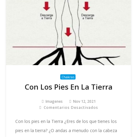
Chakras
Con Los Pies En La Tierra
Imagenes
Nov 12, 2021
Comentarios Desactivados
En
Con
Los
Con los pies en la Tierra ¿Eres de los que tienes los
Pies
pies en la tierra? ¿O andas a menudo con la cabeza
En