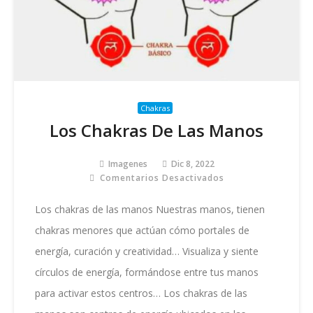
Chakras
Los Chakras De Las Manos
Imagenes
Dic 8, 2022
Comentarios Desactivados
En
Los
Chakras
Los chakras de las manos Nuestras manos, tienen
De
chakras menores que actúan cómo portales de
Las
Manos
energía, curación y creatividad… Visualiza y siente
círculos de energía, formándose entre tus manos
para activar estos centros… Los chakras de las