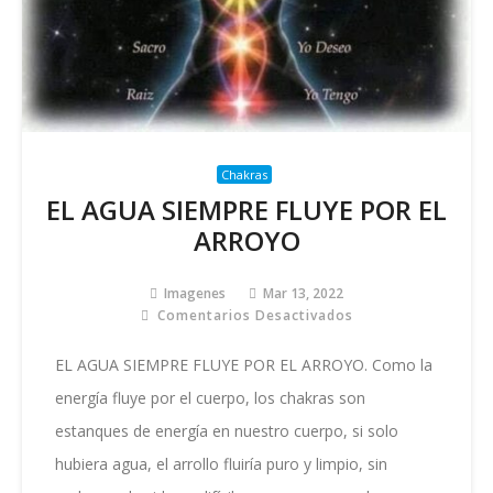
Chakras
EL AGUA SIEMPRE FLUYE POR EL
ARROYO
Imagenes
Mar 13, 2022
Comentarios Desactivados
En
EL
AGUA
EL AGUA SIEMPRE FLUYE POR EL ARROYO. Como la
SIEMPRE
energía fluye por el cuerpo, los chakras son
FLUYE
POR
estanques de energía en nuestro cuerpo, si solo
EL
hubiera agua, el arrollo fluiría puro y limpio, sin
ARROYO