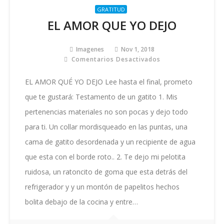
GRATITUD
EL AMOR QUE YO DEJO
Imagenes
Nov 1, 2018
Comentarios Desactivados
En
EL
AMOR
EL AMOR QUÉ YO DEJO Lee hasta el final, prometo
QUE
que te gustará: Testamento de un gatito 1. Mis
YO
DEJO
pertenencias materiales no son pocas y dejo todo
para ti. Un collar mordisqueado en las puntas, una
cama de gatito desordenada y un recipiente de agua
que esta con el borde roto.. 2. Te dejo mi pelotita
ruidosa, un ratoncito de goma que esta detrás del
refrigerador y y un montón de papelitos hechos
bolita debajo de la cocina y entre…