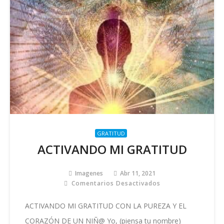
GRATITUD
ACTIVANDO MI GRATITUD
Imagenes
Abr 11, 2021
Comentarios Desactivados
En
ACTIVANDO
MI
ACTIVANDO MI GRATITUD CON LA PUREZA Y EL
GRATITUD
CORAZÓN DE UN NIÑ@ Yo, (piensa tu nombre)