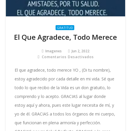
GRATITUD
El Que Agradece, Todo Merece
Imagenes
Jun 2, 2022
Comentarios Desactivados
En
El
Que
El que agradece, todo merece YO , (Di tu nombre),
Agradece,
estoy agradecido por cada detalle en mi vida. Sé que
Todo
Merece
todo lo que recibo de la Vida es un don gratuito, lo
comprendo y lo acepto. GRACIAS al lugar donde
estoy aquí y ahora, pues este lugar necesita de mí, y
yo de él. GRACIAS a todos los órganos de mi cuerpo,
que funcionan en plena armonía y perfección.