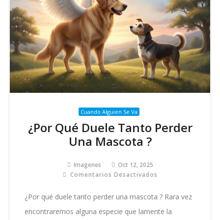
Cuando Alguien Se Va
¿Por Qué Duele Tanto Perder
Una Mascota ?
Imagenes
Oct 12, 2025
Comentarios Desactivados
En
¿Por
Qué
¿Por qué duele tanto perder una mascota ? Rara vez
Duele
encontraremos alguna especie que lamente la
Tanto