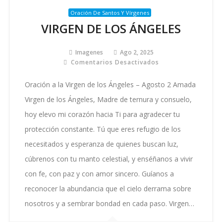
Oración De Santos Y Vírgenes
VIRGEN DE LOS ÁNGELES
Imagenes
Ago 2, 2025
Comentarios Desactivados
En
VIRGEN
DE
Oración a la Virgen de los Ángeles – Agosto 2 Amada
LOS
Virgen de los Ángeles, Madre de ternura y consuelo,
ÁNGELES
hoy elevo mi corazón hacia Ti para agradecer tu
protección constante. Tú que eres refugio de los
necesitados y esperanza de quienes buscan luz,
cúbrenos con tu manto celestial, y enséñanos a vivir
con fe, con paz y con amor sincero. Guíanos a
reconocer la abundancia que el cielo derrama sobre
nosotros y a sembrar bondad en cada paso. Virgen…