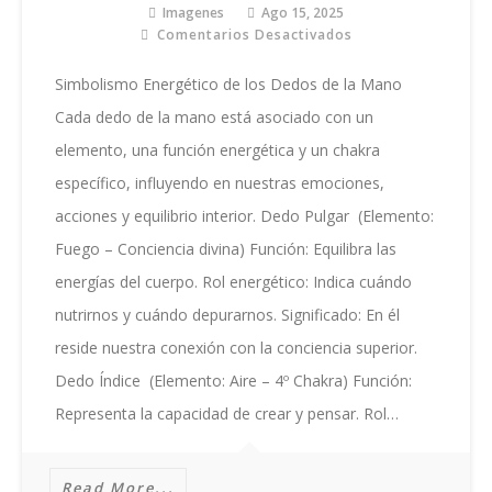
Imagenes
Ago 15, 2025
Comentarios Desactivados
En
SIMBOLISMO
DE
Simbolismo Energético de los Dedos de la Mano
LOS
Cada dedo de la mano está asociado con un
DEDOS
DE
elemento, una función energética y un chakra
LA
específico, influyendo en nuestras emociones,
MANO
acciones y equilibrio interior. Dedo Pulgar (Elemento:
Fuego – Conciencia divina) Función: Equilibra las
energías del cuerpo. Rol energético: Indica cuándo
nutrirnos y cuándo depurarnos. Significado: En él
reside nuestra conexión con la conciencia superior.
Dedo Índice (Elemento: Aire – 4º Chakra) Función:
Representa la capacidad de crear y pensar. Rol…
Read More...