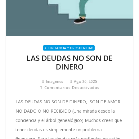
ABUNDANCIA Y PROSPERIDAD
LAS DEUDAS NO SON DE
DINERO
Imagenes
Ago 20, 2025
Comentarios Desactivados
En
LAS
DEUDAS
LAS DEUDAS NO SON DE DINERO, SON DE AMOR
NO
NO DADO O NO RECIBIDO (Una mirada desde la
SON
DE
conciencia y el árbol genealógico) Muchos creen que
DINERO
tener deudas es simplemente un problema
financiero. Pero las deudas más profundas no están