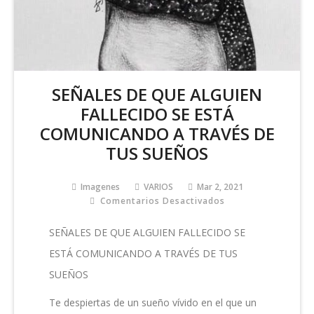
SEÑALES DE QUE ALGUIEN
FALLECIDO SE ESTÁ
COMUNICANDO A TRAVÉS DE
TUS SUEÑOS
Imagenes
VARIOS
Mar 2, 2021
Comentarios Desactivados
En
SEÑALES
DE
SEÑALES DE QUE ALGUIEN FALLECIDO SE
QUE
ESTÁ COMUNICANDO A TRAVÉS DE TUS
ALGUIEN
FALLECIDO
SUEÑOS
SE
ESTÁ
Te despiertas de un sueño vívido en el que un
COMUNICANDO